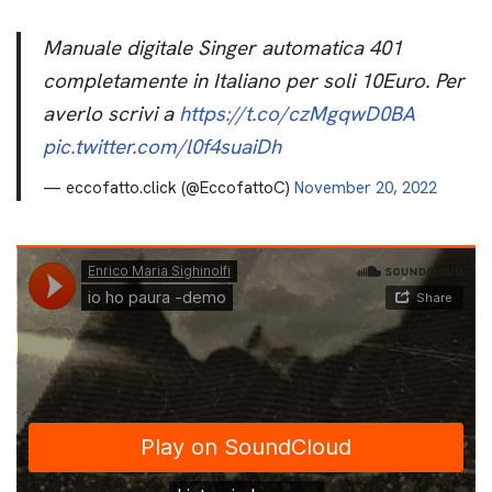
Manuale digitale Singer automatica 401
completamente in Italiano per soli 10Euro. Per
averlo scrivi a
https://t.co/czMgqwD0BA
pic.twitter.com/l0f4suaiDh
— eccofatto.click (@EccofattoC)
November 20, 2022