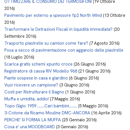
OTTIMIZZARE IL CONSUMO DEI TERMOSIFONI
(19 Ottobre
2016)
Pavimento per esterno a spessore fp2 North Wind
(13 Ottobre
2016)
Trasformare le Detrazioni Fiscali in liquidità immediata?
(20
Settembre 2016)
Trasporto piastrelle su camion come fare?
(7 Agosto 2016)
Posa a secco di pavimentazione con aggancio delle piastrelle
(18 Luglio 2016)
Scarica gratis schemi xpunto croce
(26 Giugno 2016)
Registratore di cassa RIV Modello 968
(21 Giugno 2016)
Piante sospese in casa e giardino
(6 Giugno 2016)
Vuoi ricevere un campione?
(3 Giugno 2016)
Costi per Ristrutturare il Bagno
(1 Giugno 2016)
Muffa e umidità, addio!
(7 Maggio 2016)
Topo Gigio 1959 ........Cari bambini.........
(5 Maggio 2016)
3-Cotone da Ricamo Mouline DMC-ANCORA
(16 Aprile 2016)
PERCHE' SI FORMA LA MUFFA
(25 Gennaio 2016)
Cosa e' una MOODBOARD
(3 Gennaio 2016)