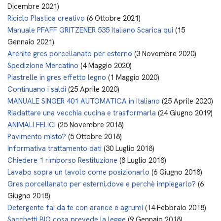
Dicembre 2021)
Riciclo Plastica creativo
(6 Ottobre 2021)
Manuale PFAFF GRITZENER 535 Italiano Scarica qui
(15
Gennaio 2021)
Arenite gres porcellanato per esterno
(3 Novembre 2020)
Spedizione Mercatino
(4 Maggio 2020)
Piastrelle in gres effetto legno
(1 Maggio 2020)
Continuano i saldi
(25 Aprile 2020)
MANUALE SINGER 401 AUTOMATICA in Italiano
(25 Aprile 2020)
Riadattare una vecchia cucina e trasformarla
(24 Giugno 2019)
ANIMALI FELICI
(25 Novembre 2018)
Pavimento misto?
(5 Ottobre 2018)
Informativa trattamento dati
(30 Luglio 2018)
Chiedere 1 rimborso Restituzione
(8 Luglio 2018)
Lavabo sopra un tavolo come posizionarlo
(6 Giugno 2018)
Gres porcellanato per esterni,dove e perchè impiegarlo?
(6
Giugno 2018)
Detergente fai da te con arance e agrumi
(14 Febbraio 2018)
Sacchetti BIO cosa prevede la legge
(9 Gennaio 2018)