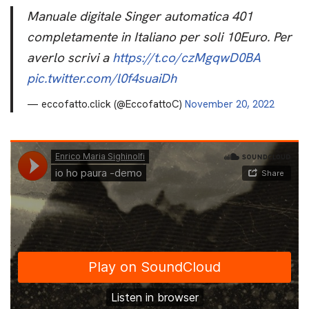
Manuale digitale Singer automatica 401
completamente in Italiano per soli 10Euro. Per
averlo scrivi a
https://t.co/czMgqwD0BA
pic.twitter.com/l0f4suaiDh
— eccofatto.click (@EccofattoC)
November 20, 2022