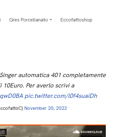
i
Gres Porcellanato
Eccofattoshop
 Singer automatica 401 completamente
li 10Euro. Per averlo scrivi a
MgqwD0BA
pic.twitter.com/l0f4suaiDh
EccofattoC)
November 20, 2022