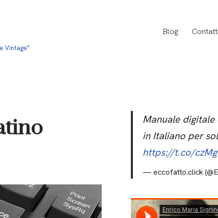
Blog
Contatt
 e Vintage"
Manuale digitale
atino
in Italiano per so
https://t.co/cz
— eccofatto.click (@