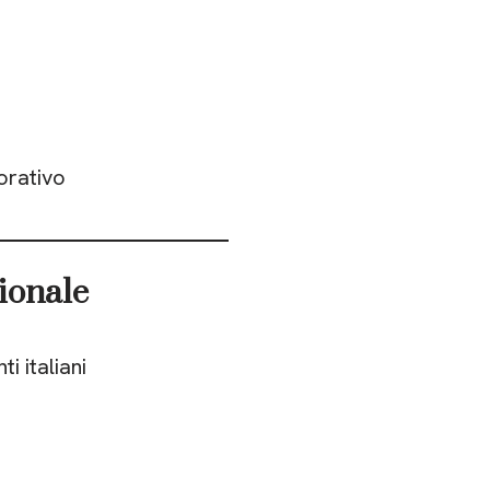
orativo
ionale
ti italiani