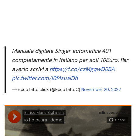
Manuale digitale Singer automatica 401
completamente in Italiano per soli 10Euro. Per
averlo scrivi a
https://t.co/czMgqwD0BA
pic.twitter.com/l0f4suaiDh
— eccofatto.click (@EccofattoC)
November 20, 2022