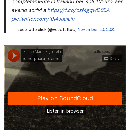
completamente in Italiano per soli 10Euro. Per
averlo scrivi a
https://t.co/czMgqwD0BA
pic.twitter.com/l0f4suaiDh
— eccofatto.click (@EccofattoC)
November 20, 2022