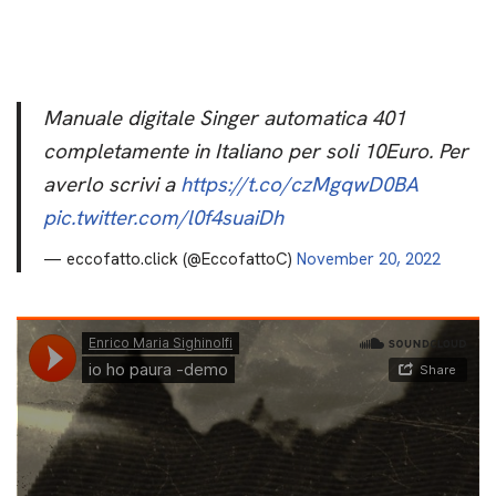
Manuale digitale Singer automatica 401
completamente in Italiano per soli 10Euro. Per
averlo scrivi a
https://t.co/czMgqwD0BA
pic.twitter.com/l0f4suaiDh
— eccofatto.click (@EccofattoC)
November 20, 2022