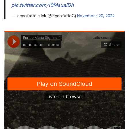
pic.twitter.com/l0f4suaiDh
— eccofatto.click (@EccofattoC)
November 20, 2022