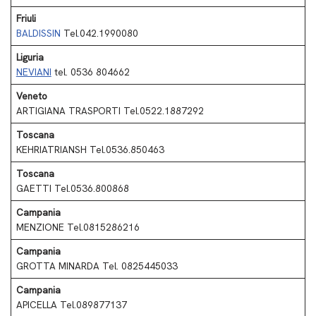
Friuli
BALDISSIN
Tel
.
042.1990080
Liguria
NEVIANI
tel. 0536 804662
Veneto
ARTIGIANA TRASPORTI Tel.0522.1887292
Toscana
KEHRIATRIANSH Tel.0536.850463
Toscana
GAETTI Tel.0536.800868
Campania
MENZIONE Tel.0815286216
Campania
GROTTA MINARDA Tel. 0825445033
Campania
APICELLA Tel.089877137