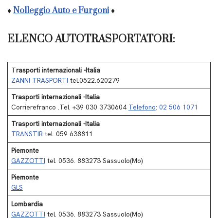
♦
Nolleggio Auto e Furgoni
♦
ELENCO AUTOTRASPORTATORI:
T
rasporti internazionali -Italia
ZANNI TRASPORTI
tel.0522.620279
Trasporti internazionali -Italia
Corrierefranco .Tel. +39 030 3730604
Telefono
:
02 506 1071
Trasporti internazionali -Italia
TRANSTIR
tel. 059 638811
Piemonte
GAZZOTTI
tel. 0536. 883273 Sassuolo(Mo)
Piemonte
GLS
Lombardia
GAZZOTTI
tel. 0536. 883273 Sassuolo(Mo)