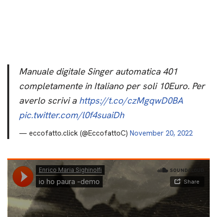
Manuale digitale Singer automatica 401
completamente in Italiano per soli 10Euro. Per
averlo scrivi a
https://t.co/czMgqwD0BA
pic.twitter.com/l0f4suaiDh
— eccofatto.click (@EccofattoC)
November 20, 2022