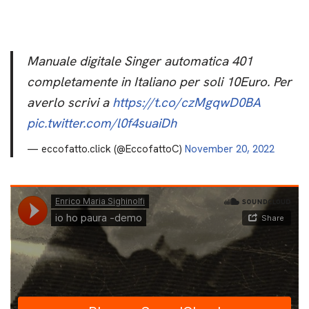
Manuale digitale Singer automatica 401
completamente in Italiano per soli 10Euro. Per
averlo scrivi a
https://t.co/czMgqwD0BA
pic.twitter.com/l0f4suaiDh
— eccofatto.click (@EccofattoC)
November 20, 2022