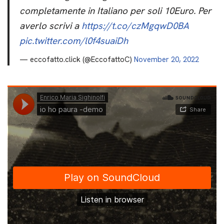
completamente in Italiano per soli 10Euro. Per
averlo scrivi a
https://t.co/czMgqwD0BA
pic.twitter.com/l0f4suaiDh
— eccofatto.click (@EccofattoC)
November 20, 2022