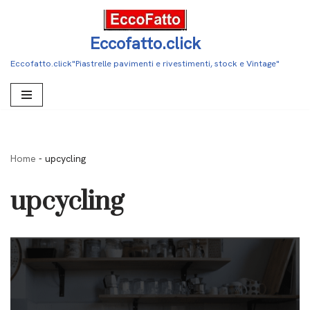
Vai
Eccofatto.click
al
Eccofatto.click"Piastrelle pavimenti e rivestimenti, stock e Vintage"
contenuto
Home
-
upcycling
upcycling