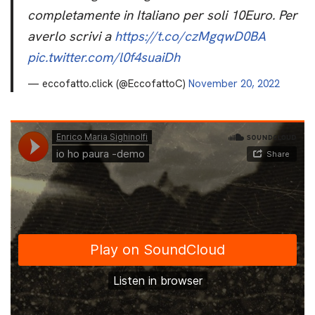
completamente in Italiano per soli 10Euro. Per
averlo scrivi a
https://t.co/czMgqwD0BA
pic.twitter.com/l0f4suaiDh
— eccofatto.click (@EccofattoC)
November 20, 2022