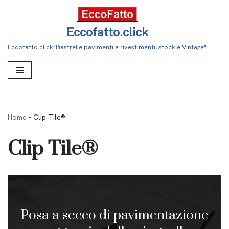
Vai
Eccofatto.click
al
Eccofatto.click"Piastrelle pavimenti e rivestimenti, stock e Vintage"
contenuto
Home
-
Clip Tile®
Clip Tile®
Posa a secco di pavimentazione