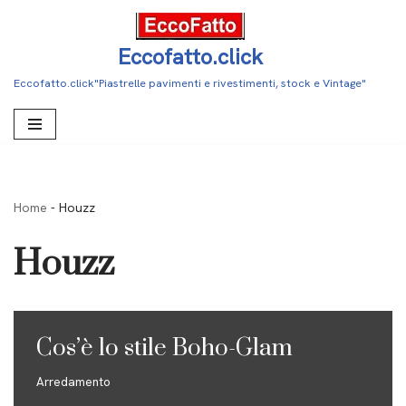
Vai
Eccofatto.click
al
Eccofatto.click"Piastrelle pavimenti e rivestimenti, stock e Vintage"
contenuto
Home
-
Houzz
Houzz
Cos’è lo stile Boho-Glam
Arredamento