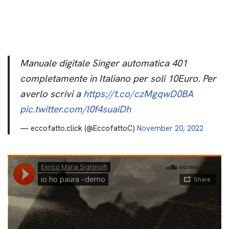
Manuale digitale Singer automatica 401
completamente in Italiano per soli 10Euro. Per
averlo scrivi a
https://t.co/czMgqwD0BA
pic.twitter.com/l0f4suaiDh
— eccofatto.click (@EccofattoC)
November 20, 2022