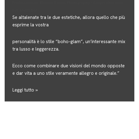
Professionista:
Eleanor Baines Photography
–
Scopri altre idee
per angoli bar
Se altalenate tra le due estetiche, allora quello che più
esprime la vostra
personalità è lo stile “boho-glam”, un’interessante mix
tra lusso e leggerezza.
Ecco come combinare due visioni del mondo opposte
e dar vita a uno stile veramente allegro e originale.”
Leggi tutto »