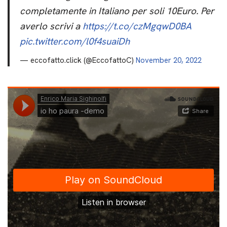
completamente in Italiano per soli 10Euro. Per
averlo scrivi a
https://t.co/czMgqwD0BA
pic.twitter.com/l0f4suaiDh
— eccofatto.click (@EccofattoC)
November 20, 2022