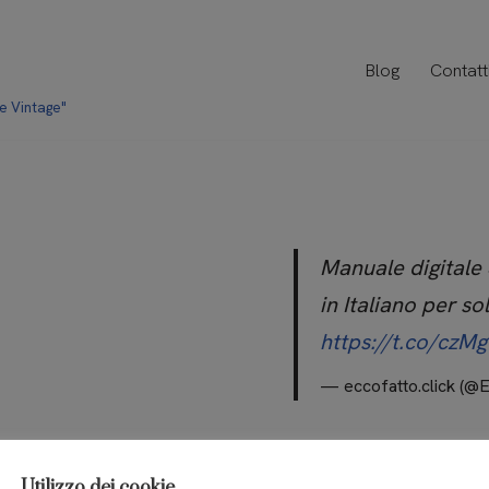
Blog
Contatt
 e Vintage"
Manuale digitale
in Italiano per so
https://t.co/cz
— eccofatto.click (@
Utilizzo dei cookie