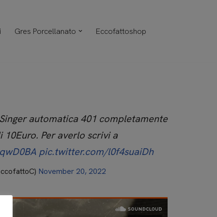
i
Gres Porcellanato
Eccofattoshop
 Singer automatica 401 completamente
li 10Euro. Per averlo scrivi a
MgqwD0BA
pic.twitter.com/l0f4suaiDh
EccofattoC)
November 20, 2022