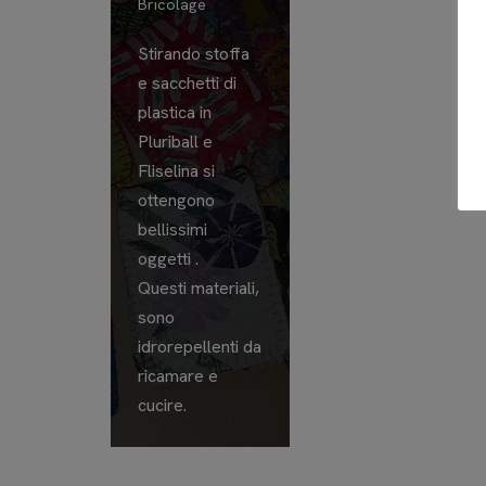
Bricolage
Stirando stoffa
e sacchetti di
plastica in
Pluriball e
Fliselina si
ottengono
bellissimi
oggetti .
Questi materiali,
sono
idrorepellenti da
ricamare e
cucire.