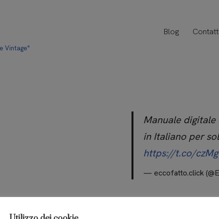
Blog
Contatt
 e Vintage"
Manuale digitale
in Italiano per so
https://t.co/cz
— eccofatto.click (@
Utilizzo dei cookie