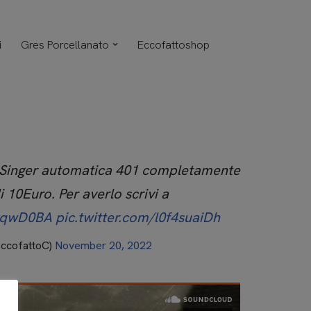
i
Gres Porcellanato
Eccofattoshop
 Singer automatica 401 completamente
li 10Euro. Per averlo scrivi a
MgqwD0BA
pic.twitter.com/l0f4suaiDh
EccofattoC)
November 20, 2022