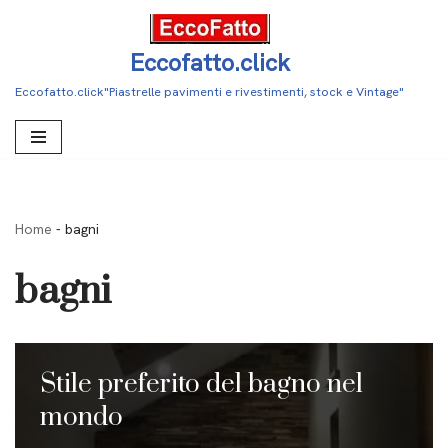
Vai
Eccofatto.click
al
Eccofatto.click"Piastrelle pavimenti e rivestimenti, stock e Vintage"
contenuto
Home
-
bagni
bagni
Stile preferito del bagno nel
mondo