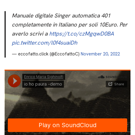
Manuale digitale Singer automatica 401
completamente in Italiano per soli 10Euro. Per
averlo scrivi a
https://t.co/czMgqwD0BA
pic.twitter.com/l0f4suaiDh
— eccofatto.click (@EccofattoC)
November 20, 2022