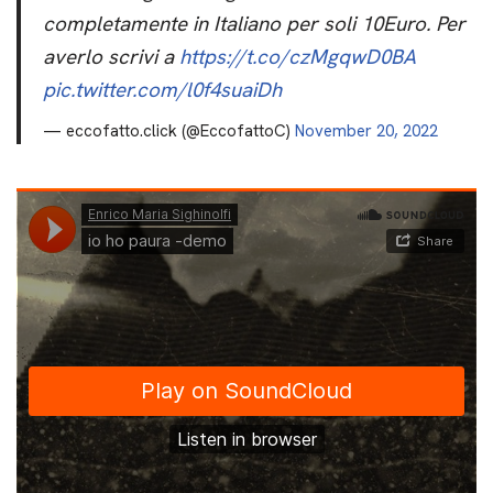
completamente in Italiano per soli 10Euro. Per
averlo scrivi a
https://t.co/czMgqwD0BA
pic.twitter.com/l0f4suaiDh
— eccofatto.click (@EccofattoC)
November 20, 2022