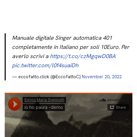
Manuale digitale Singer automatica 401
completamente in Italiano per soli 10Euro. Per
averlo scrivi a
https://t.co/czMgqwD0BA
pic.twitter.com/l0f4suaiDh
— eccofatto.click (@EccofattoC)
November 20, 2022