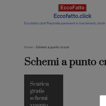
Vai
Eccofatto.click
al
Eccofatto.click"Piastrelle pavimenti e rivestimenti, stock
contenuto
Home
-
Schemi a punto croce
Schemi a punto c
Scarica
gratis
schemi
xpunto