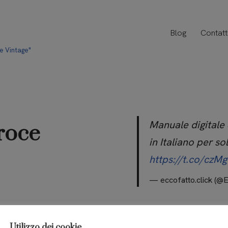
Blog
Contatt
 e Vintage"
Manuale digitale
roce
in Italiano per so
https://t.co/cz
— eccofatto.click (@
Utilizzo dei cookie