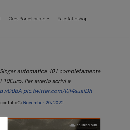
i
Gres Porcellanato
Eccofattoshop
 Singer automatica 401 completamente
li 10Euro. Per averlo scrivi a
MgqwD0BA
pic.twitter.com/l0f4suaiDh
EccofattoC)
November 20, 2022