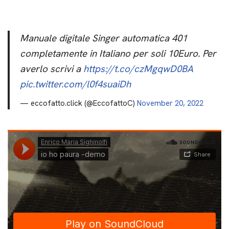
Manuale digitale Singer automatica 401
completamente in Italiano per soli 10Euro. Per
averlo scrivi a
https://t.co/czMgqwD0BA
pic.twitter.com/l0f4suaiDh
— eccofatto.click (@EccofattoC)
November 20, 2022