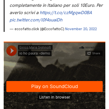
completamente in Italiano per soli 10Euro. Per
averlo scrivi a
https://t.co/czMgqwD0BA
pic.twitter.com/l0f4suaiDh
— eccofatto.click (@EccofattoC)
November 20, 2022